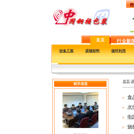
网
首 页
行业新
·
设备工装
·
原辅材料
·
循环利用
首页
-
相关信息
食
水
电
钢