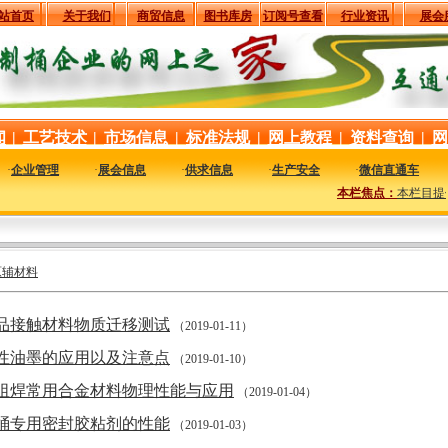
站首页
关于我们
商贸信息
图书库房
订阅号查看
行业资讯
展会
闻
|
工艺技术
|
市场信息
|
标准法规
|
网上教程
|
资料查询
|
网
·
企业管理
·
展会信息
·
供求信息
·
生产安全
·
微信直通车
本栏焦点：
本栏目提供
原辅材料
品接触材料物质迁移测试
（2019-01-11）
性油墨的应用以及注意点
（2019-01-10）
阻焊常用合金材料物理性能与应用
（2019-01-04）
桶专用密封胶粘剂的性能
（2019-01-03）