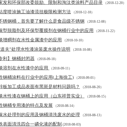
家发和环保部改委鼓励、限制和淘汰类涂料产品目录
（2018-12-20）
粘度喷涂施工油漆流挂极限检测方法
（2018-12-18）
不锈钢桶，首先要了解什么是食品级不锈钢
（2018-12-08）
保型脱脂剂及环保型覆膜剂在钢桶行业中的应用
（2018-11-22）
谈增稠剂在水性金属漆中的应用
（2018-10-10）
清道夫”处理水性漆涂装废水操作说明
（2018-10-08）
专利】钢桶封闭器
（2018-09-18）
谈溶剂在水性漆中的应用
（2018-09-11）
性钢桶涂料在行业中的应用(上海徐工)
（2018-09-01）
锌板加工成品表面有黑斑是材料问题吗？
（2018-08-20）
谈水性漆在钢桶上的应用（山东祥普实业）
（2018-08-15）
性钢桶专用漆的特点及发展
（2018-08-14）
保水处理剂的应用及钢桶清洗废水的处理
（2018-08-13）
铁表面清洗四合一磷化液的配制
(2018-08-03)