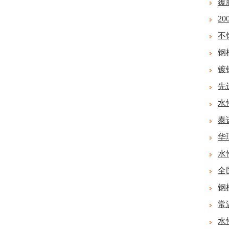
覆
2
不
钢
镀
先
水
泰
华
水
全
钢
常
水