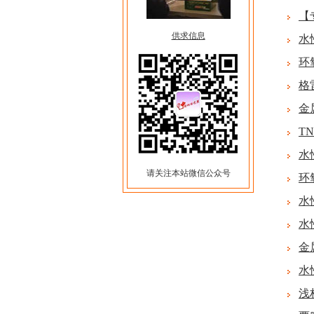
【
供求信息
水
环
格
金
T
水
请关注本站微信公众号
环
水
水
金
水
浅