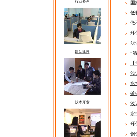
行业咨询
国
低
做
环
浅
网站建设
“
【
浅
水
镀
技术开发
浅
水
环
钢