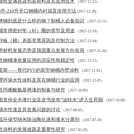
膜铁金属容器包装材料及其应用技术
（2017-12-25）
00升-210升开口钢桶内衬袋及使用方法
(2017-12-20)
锈钢到底是什么样的钢？制桶人必备知识
（2017-12-12）
桶常用密封垫（衬）圈的类型及用途
（2017-12-10）
锌板（桶）表面变黑原因及控制方法
（2017-12-04）
进材料发展态势及我国重点发展方向布局
（2017-11-20）
性钢桶漆批量应用的适应性和稳定性
（2017-11-15）
诺斯——替代PVF的新型钢桶内壁涂料
（2017-11-02）
理环保水性涂料及其在钢桶行业的应用
（2017-11-01）
性丙烯酸氨基烤漆的制备与研究
（2017-10-09）
国首份全水漆行业蓝皮书发布“油转水”进入生死期
（2017-10-08）
桶水性漆及其发展问题的讨论
（2017-08-05）
温环保型纳米除油陶化液和漆水分离剂
（2017-07-10）
性涂料的发展难题及重要性研究
（2017-03-29）