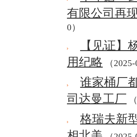
有限公司再
0）
【见证】
用纪略
（2025-
谁家桶厂
司达曼工厂
（
格瑞夫新型
相北美
（2025-