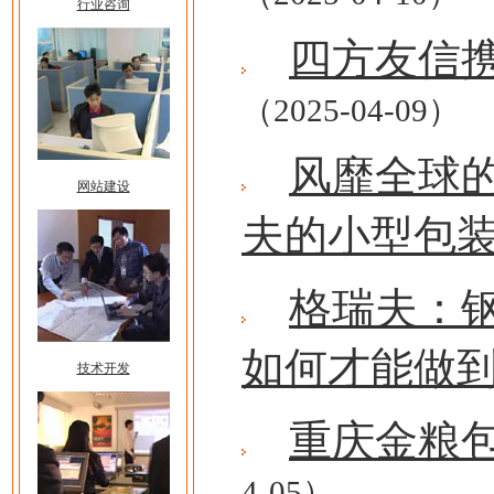
行业咨询
四方友信
（2025-04-09）
风靡全球的
网站建设
夫的小型包
格瑞夫：
如何才能做
技术开发
重庆金粮
4-05）