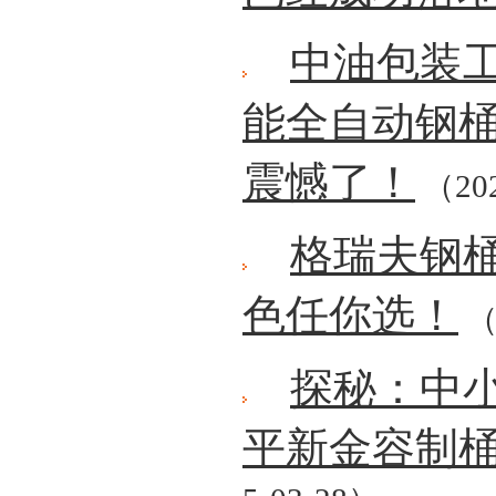
中油包装
能全自动钢
震憾了！
（202
格瑞夫钢桶
色任你选！
（
探秘：中
平新金容制