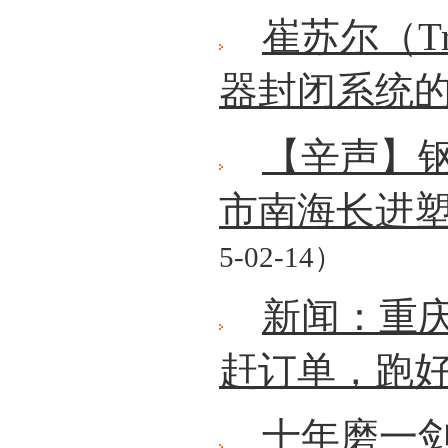
崔苏尔（Tr
器封闭系统
【辛声】
市南海长进
5-02-14）
新闻：重
赶订单，跑好
十年磨一