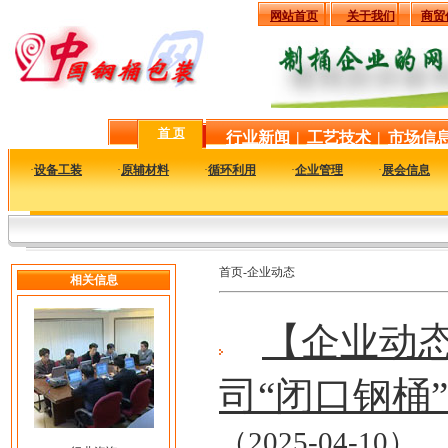
网站首页
关于我们
商贸
首 页
行业新闻
|
工艺技术
|
市场信
·
设备工装
·
原辅材料
·
循环利用
·
企业管理
·
展会信息
首页-企业动态
相关信息
【企业动
司“闭口钢桶”
（2025-04-10）