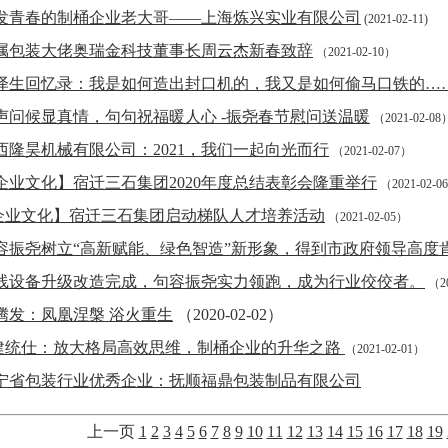
发青春的制桶企业老大哥——上海炼兴实业有限公司
(2021-02-11)
属包装大佬奥瑞金科技董事长周云杰新春致辞
（2021-02-10）
泽生回忆录：我是如何造出封口机的，我又是如何偷马口铁的…
声问候显真情，句句祝福暖人心 -振尧春节慰问送温暖
（2021-02-08
西隆昊机械有限公司：2021，我们一起向光而行
（2021-02-07）
企业文化】宿迁三石集团2020年度总结表彰会隆重举行
（2021-02-0
企业文化】宿迁三石集团启动梯队人才培养活动
（2021-02-05）
容振尧树立“高新赋能、绿色智造”新形象，得到市政府领导高度
线设备升级改造完成，句容振尧实力领跑，成为行业佼佼者。
（20
腾发：凤凰涅槃 浴火重生
（2020-02-02）
建统仕：放大格局高效思维，制桶企业的升华之路
（2021-02-01）
宁省包装行业优秀企业：抚顺福鼎包装制品有限公司
上一页
1
2
3
4
5
6
7
8
9
10
11
12
13
14
15
16
17
18
19