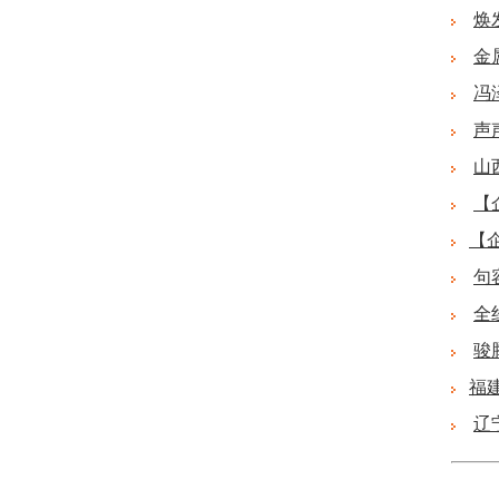
焕
金
冯
声
山
【
【
句
全
骏
福
辽