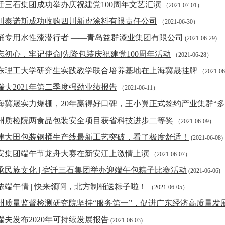
迁三石集团成功举办庆祝建党100周年文艺汇演
（2021-07-01）
川泰诺斯成功收购四川新虎涂料有限责任公司
（2021-06-30）
桶专用水性漆潜行者 ——青岛益群漆业集团有限公司
(2021-06-29)
忘初心，牢记使命|先隆包装庆祝建党100周年活动
（2021-06-28）
东理工大学研究生实践教学联合培养基地在上海冀晟挂牌
（2021-0
瑞夫2021年第二季度强劲业绩报告
（2021-06-11）
海冀晟实力爆棚，20年赢得好口碑，王小翼正式签约产业集群“多
州质检院两食品包装安全项目获省科技进步二等奖
（2021-06-09）
津大田包装钢桶生产线最新工艺突破，看了极度舒适！
(2021-06-08)
安集团端午节龙舟大赛在新安江上激情上演
（2021-06-07）
承民族文化 | 宿迁三石集团举办迎端午包粽子比赛活动
(2021-06-06)
浓端午情 | 快来领啊，北方制桶送粽子啦！
（2021-06-05）
州质量监督检测研究院坚持“服务第一”，促进广东经济高质量发
瑞夫发布2020年可持续发展报告
(2021-06-03)