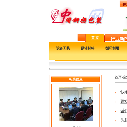
网
首 页
行业新
·
设备工装
·
原辅材料
·
循环利用
首页-
相关信息
快
建
营
先