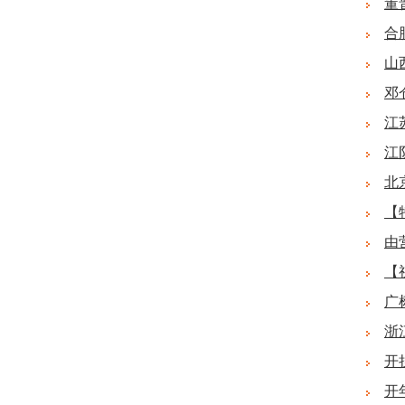
董
合
山
邓
江
江
北
【
由
【
广
浙
开
开