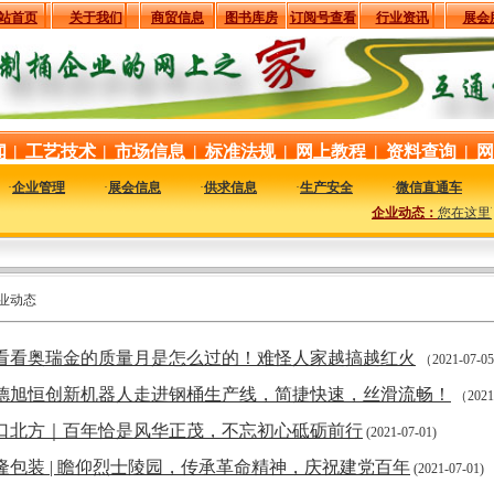
站首页
关于我们
商贸信息
图书库房
订阅号查看
行业资讯
展会
闻
|
工艺技术
|
市场信息
|
标准法规
|
网上教程
|
资料查询
|
网
·
企业管理
·
展会信息
·
供求信息
·
生产安全
·
微信直通车
企业动态：
您在这里可
企业动态
看看奥瑞金的质量月是怎么过的！难怪人家越搞越红火
（2021-07-0
德旭恒创新机器人走进钢桶生产线，简捷快速，丝滑流畅！
（2021
口北方｜百年恰是风华正茂，不忘初心砥砺前行
(2021-07-01)
隆包装 | 瞻仰烈士陵园，传承革命精神，庆祝建党百年
(2021-07-01)