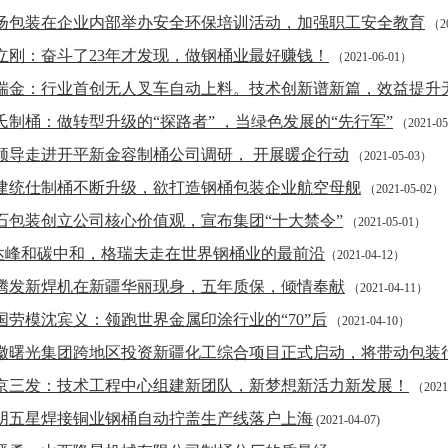
扬包装在企业内部举办安全环保培训活动，加强职工安全教育
（20
立刚：奋斗了23年才发现，做钢桶业最好赚钱！
（2021-06-01）
瑞金：行业首创无人叉车自动上料。技术创新谱新篇，效益提升
氏制桶：做转型升级的“探路者” ，当绿色发展的“先行军”
（2021-0
领导走进开平新金容制桶公司调研， 开展暖企行动
（2021-05-03）
建统仕制桶不断升级，欲打造钢桶包装企业航空母舰
（2021-05-02）
石包装创立公司核心价值观，宣布集团“十大禁令”
（2021-05-01）
达峰和碳中和，格瑞夫走在世界钢桶业的最前沿
（2021-04-12）
腾发新焊机在新疆华丽现身，五年质保，倾情奉献
（2021-04-11）
国劳模沈宾义：领跑世界金属印涂行业的“70”后
（2021-04-10）
徽曙光集团跨地区投资新疆化工综合项目正式启动，将带动包装
京三发：技术工程中心组建新团队，新梦想新活力新发展！
（2021
阴五星焊接铜业钢桶自动拧盖生产线落户上海
(2021-04-07)