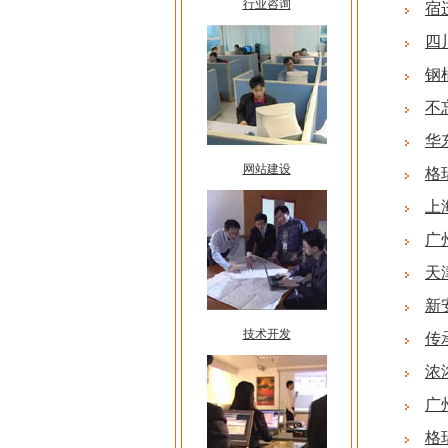
行业咨询
宿
四
钢
不
华
网站建设
格
上
广
天
新
技术开发
传
浓
广
格