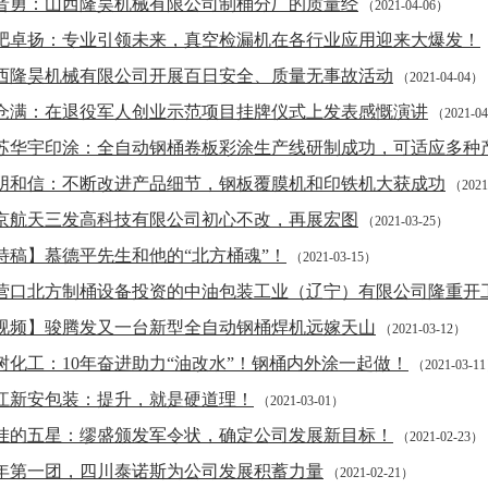
晋勇：山西隆昊机械有限公司制桶分厂的质量经
（2021-04-06）
肥卓扬：专业引领未来，真空检漏机在各行业应用迎来大爆发！
（
西隆昊机械有限公司开展百日安全、质量无事故活动
（2021-04-04）
仓满：在退役军人创业示范项目挂牌仪式上发表感慨演讲
（2021-0
苏华宇印涂：全自动钢桶卷板彩涂生产线研制成功，可适应多种
阴和信：不断改进产品细节，钢板覆膜机和印铁机大获成功
（2021
京航天三发高科技有限公司初心不改，再展宏图
（2021-03-25）
特稿】慕德平先生和他的“北方桶魂”！
（2021-03-15）
营口北方制桶设备投资的中油包装工业（辽宁）有限公司隆重开
视频】骏腾发又一台新型全自动钢桶焊机远嫁天山
（2021-03-12）
树化工：10年奋进助力“油改水”！钢桶内外涂一起做！
（2021-03-1
江新安包装：提升，就是硬道理！
（2021-03-01）
挂的五星：缪盛颁发军令状，确定公司发展新目标！
（2021-02-23）
年第一团，四川泰诺斯为公司发展积蓄力量
（2021-02-21）