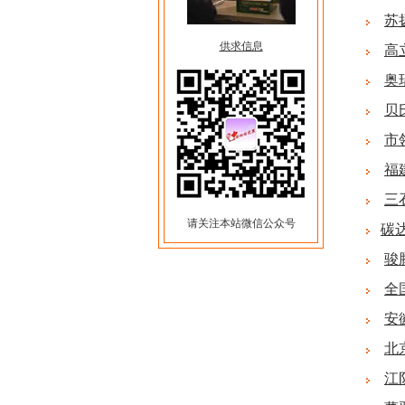
苏
供求信息
高
奥
贝
市
福
三
请关注本站微信公众号
碳
骏
全
安
北
江