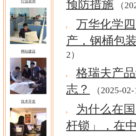
预防措施
行业咨询
（202
万华化学四
产，钢桶包
网站建设
2）
格瑞夫产品
志？
（2025-02
技术开发
为什么在国
杆锁」，在