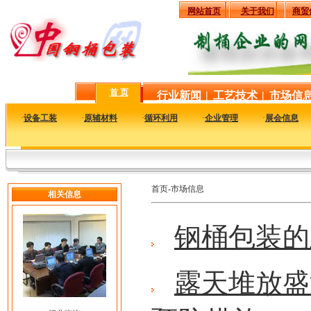
网站首页
关于我们
商贸
首 页
行业新闻
|
工艺技术
|
市场信
·
设备工装
·
原辅材料
·
循环利用
·
企业管理
·
展会信息
首页-市场信息
相关信息
钢桶包装的
露天堆放盛