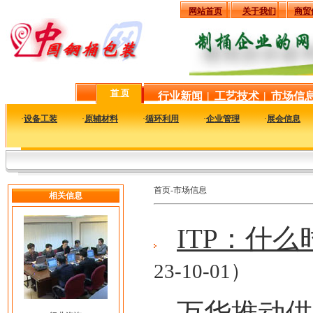
网站首页
关于我们
商贸
首 页
行业新闻
|
工艺技术
|
市场信
·
设备工装
·
原辅材料
·
循环利用
·
企业管理
·
展会信息
首页-市场信息
相关信息
ITP：什
23-10-01）
万华推动供