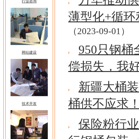
行业咨询
薄型化+循
（2023-09-01）
950只钢
网站建设
偿损失，我
新疆大桶装
桶供不应求
技术开发
保险粉行业