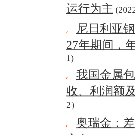
运行为主
(2022
尼日利亚钢
27年期间，年
1)
我国金属包
收、利润额
2）
奥瑞金：差