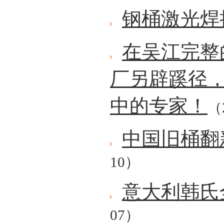
钢桶激光焊
在吴江完整
厂另辟蹊径
中的专家！
（2
中国旧桶翻
10）
意大利韩氏
07）