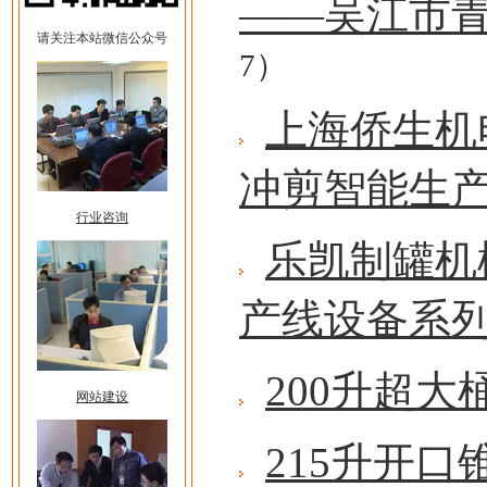
——吴江市
请关注本站微信公众号
7）
上海侨生机
冲剪智能生
行业咨询
乐凯制罐机
产线设备系
200升超
网站建设
215升开