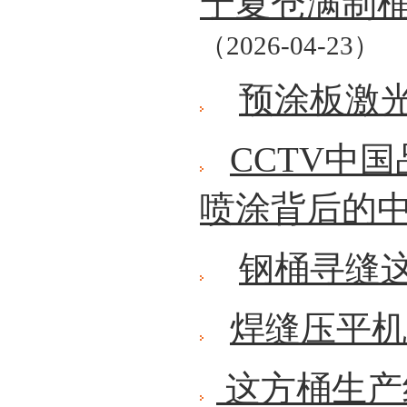
宁夏仓满制
（2026-04-23）
预涂板激
CCTV中
喷涂背后的
钢桶寻缝
焊缝压平机
这方桶生产