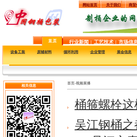
网站首页
关于我们
商贸
首 页
行业新闻
|
工艺技术
|
市场信
·
设备工装
·
原辅材料
·
循环利用
·
企业管理
·
展会信息
首页-视频展播
相关信息
桶箍螺栓这
吴江钢桶之