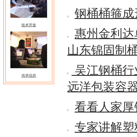
钢桶桶箍成
技术开发
惠州金利达
山东锦固制
吴江钢桶行
供求信息
远洋包装容
看看人家厚
专家讲解塑