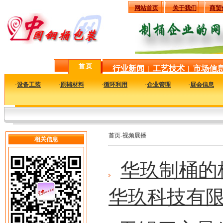
网站首页
关于我们
商贸
首 页
行业新闻
|
工艺技术
|
市场信
·
设备工装
·
原辅材料
·
循环利用
·
企业管理
·
展会信息
首页-视频展播
相关信息
华玖制桶的
华玖科技有