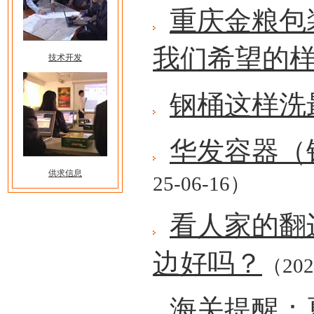
重庆金粮包
我们希望的
技术开发
钢桶这样洗
华发容器（
供求信息
25-06-16）
看人家的翻
边好吗？
（202
海关提醒：