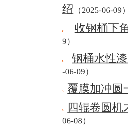
绍
（2025-06-09
收钢桶下
9）
钢桶水性漆
-06-09）
覆膜加冲圆
四辊卷圆机
06-08）