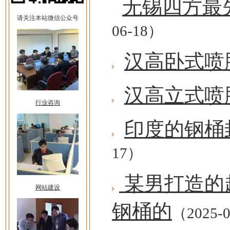
无锡四方最
请关注本站微信公众号
06-18）
汉高卧式喷
汉高立式喷
行业咨询
印度的钢桶
17）
某男打造的
网站建设
钢桶的
（2025-