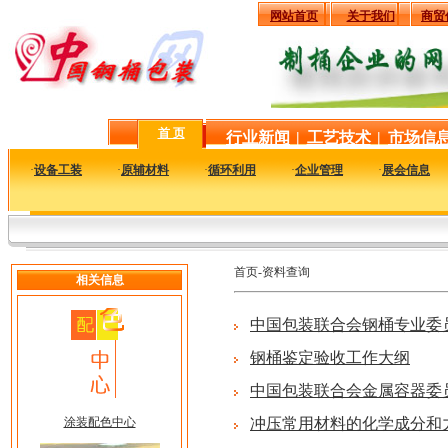
网站首页
关于我们
商贸
首 页
行业新闻
|
工艺技术
|
市场信
·
设备工装
·
原辅材料
·
循环利用
·
企业管理
·
展会信息
首页-资料查询
相关信息
中国包装联合会钢桶专业委
钢桶鉴定验收工作大纲
中国包装联合会金属容器委
涂装配色中心
冲压常用材料的化学成分和