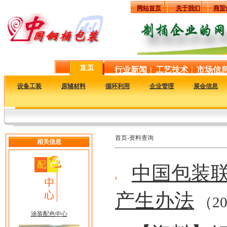
网站首页
关于我们
商贸
首 页
行业新闻
|
工艺技术
|
市场信
·
设备工装
·
原辅材料
·
循环利用
·
企业管理
·
展会信息
首页-资料查询
相关信息
中国包装
产生办法
（20
涂装配色中心