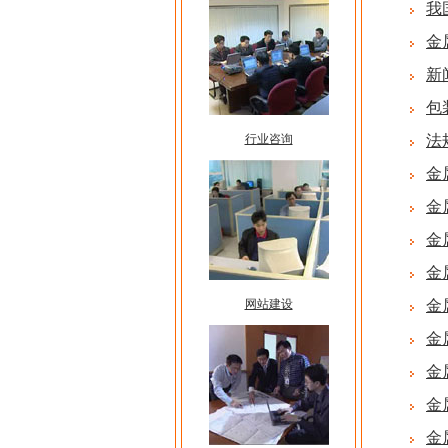
我
金
新
包
行业咨询
法
金
金
金
金
网站建设
金
金
金
金
金