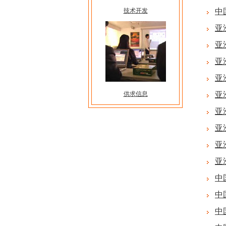
技术开发
中
亚
亚
亚
亚
供求信息
亚
亚
亚
亚
亚
中
中
中