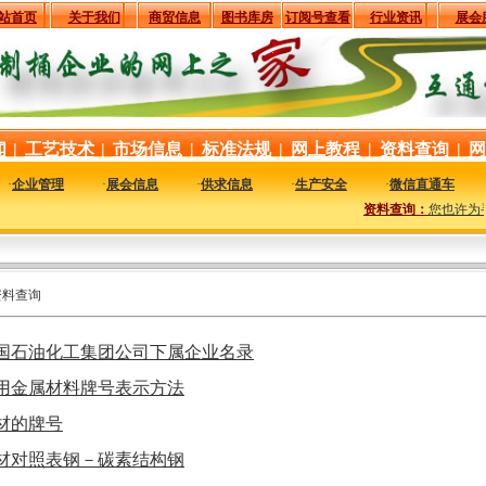
站首页
关于我们
商贸信息
图书库房
订阅号查看
行业资讯
展会
闻
|
工艺技术
|
市场信息
|
标准法规
|
网上教程
|
资料查询
|
网
·
企业管理
·
展会信息
·
供求信息
·
生产安全
·
微信直通车
资料查询：
您也许为寻
资料查询
国石油化工集团公司下属企业名录
用金属材料牌号表示方法
材的牌号
材对照表钢－碳素结构钢