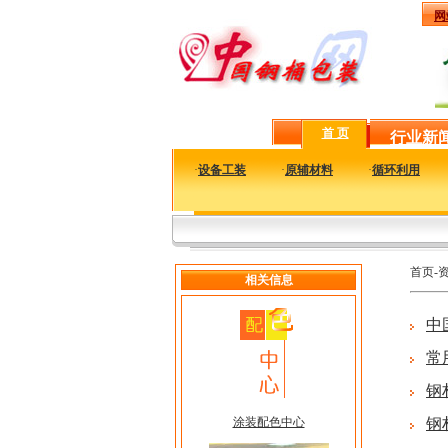
网
首 页
行业新
·
设备工装
·
原辅材料
·
循环利用
首页-
相关信息
中
常
钢
涂装配色中心
钢