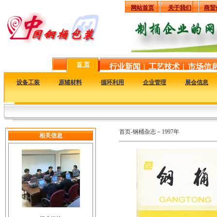
网站首页
关于我们
商贸
首 页
行业新闻
|
工艺技术
|
市场信
·
设备工装
·
原辅材料
·
循环利用
·
企业管理
·
展会信息
首页-钢桶杂志－1997年
相关信息