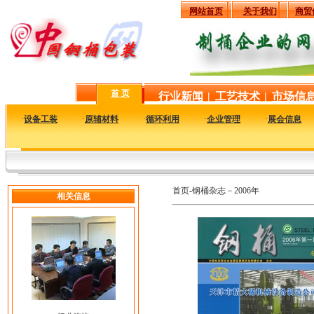
网站首页
关于我们
商贸
首 页
行业新闻
|
工艺技术
|
市场信
·
设备工装
·
原辅材料
·
循环利用
·
企业管理
·
展会信息
首页-钢桶杂志－2006年
相关信息