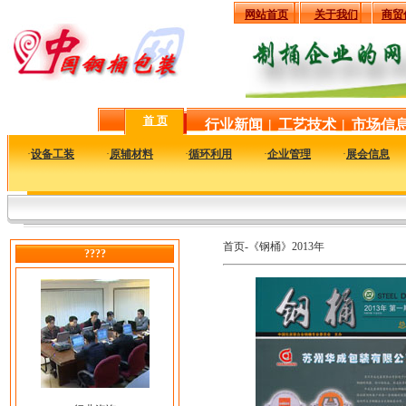
网站首页
关于我们
商贸
首 页
行业新闻
|
工艺技术
|
市场信
·
设备工装
·
原辅材料
·
循环利用
·
企业管理
·
展会信息
首页-《钢桶》2013年
????