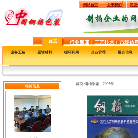
网站首页
关于我们
商贸
首 页
行业新闻
|
工艺技术
|
市场信
·
设备工装
·
原辅材料
·
循环利用
·
企业管理
·
展会信息
首页-钢桶杂志－2007年
相关信息