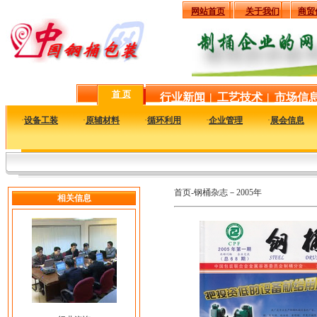
网站首页
关于我们
商贸
首 页
行业新闻
|
工艺技术
|
市场信
·
设备工装
·
原辅材料
·
循环利用
·
企业管理
·
展会信息
首页-钢桶杂志－2005年
相关信息