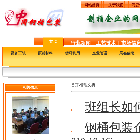
网站首页
关于我们
商贸
首 页
行业新闻
|
工艺技术
|
市场信
·
设备工装
·
原辅材料
·
循环利用
·
企业管理
·
展会信息
首页-管理文摘
相关信息
班组长如
钢桶包装