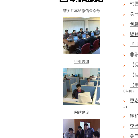
韩
请关注本站微信公众号
关
包
钢
『
非
行业咨询
【
【
【
07-10）
更
5）
网站建设
钢
李
关