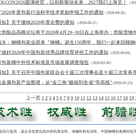
CKCON2026圆满收官，以创新驱动未来，2027我们上海见！
（202
于2026年度包装行业科学技术奖励申报工作的通知
（2026-04-26）
通知】关于缴纳2026年度会费的通知
（2026-04-21）
欧危险品高峰论坛将于2026年4月29~30日在上海举办：危险货物
瑞夫：钢桶包装业迎来『钢桶』诞生150周年，我们一起来回顾
于做好2026年中国包装优秀品牌培育评价工作的通知
（2026-04-04）
青包装桶中外技术标准及市场发展调查报告
（2026-03-30）
通知】关于召开中国包装联合会十届三次理事会及十届三次常务
东金属包装产业图谱：从“金三角”极核到全省“等高线”
(2026-03-23)
上一页
1
2
3
4
5
6
7
8
9
10
11
12
13
14
15
16
17
18
19
业自行提供，该企业负责信息内容的真实性、准确性和合法性。中国钢桶包装网对此