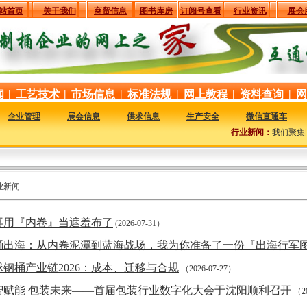
站首页
关于我们
商贸信息
图书库房
订阅号查看
行业资讯
展会
闻
|
工艺技术
|
市场信息
|
标准法规
|
网上教程
|
资料查询
|
网
·
企业管理
·
展会信息
·
供求信息
·
生产安全
·
微信直通车
行业新闻：
我们聚集国
业新闻
再用『内卷』当遮羞布了
(2026-07-31）
桶出海：从内卷泥潭到蓝海战场，我为你准备了一份『出海行军
球钢桶产业链2026：成本、迁移与合规
（2026-07-27）
智赋能 包装未来——首届包装行业数字化大会于沈阳顺利召开
（20