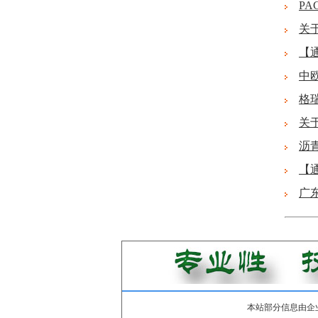
PA
关
【
中
格
关
沥
【
广
本站部分信息由企