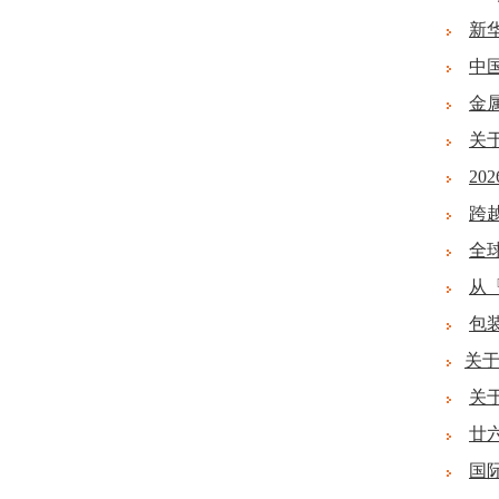
新
中
金
关
2
跨
全
从
包
关于
关于
廿
国