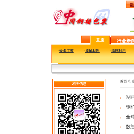
网
首 页
行业新
·
设备工装
·
原辅材料
·
循环利用
首页-行
相关信息
别
钢
全
数