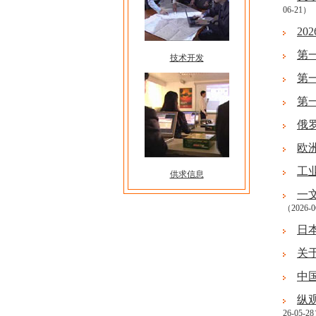
06-21）
2
第
技术开发
第
第
俄
欧
工
供求信息
一
（2026-0
日
关
中
纵
26-05-2