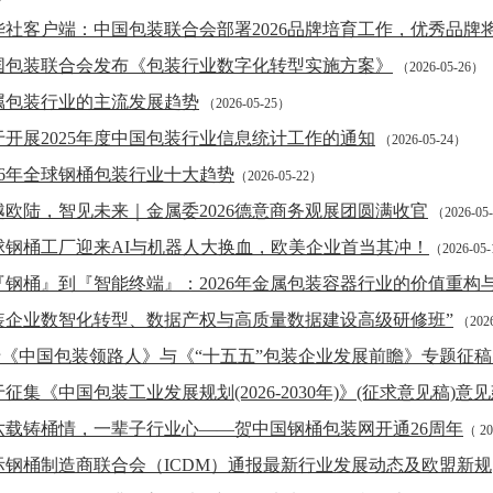
华社客户端：中国包装联合会部署2026品牌培育工作，优秀品牌
国包装联合会发布《包装行业数字化转型实施方案》
（2026-05-26）
属包装行业的主流发展趋势
（2026-05-25）
于开展2025年度中国包装行业信息统计工作的通知
（2026-05-24）
026年全球钢桶包装行业十大趋势
（2026-05-22）
越欧陆，智见未来｜金属委2026德意商务观展团圆满收官
（2026-05
球钢桶工厂迎来AI与机器人大换血，欧美企业首当其冲！
（2026-05
『钢桶』到『智能终端』：2026年金属包装容器行业的价值重构
装企业数智化转型、数据产权与高质量数据建设高级研修班”
（2026
《中国包装领路人》与《“十五五”包装企业发展前瞻》专题征
征集《中国包装工业发展规划(2026-2030年)》(征求意见稿)意
六载铸桶情，一辈子行业心——贺中国钢桶包装网开通26周年
（ 20
际钢桶制造商联合会（ICDM）通报最新行业发展动态及欧盟新规