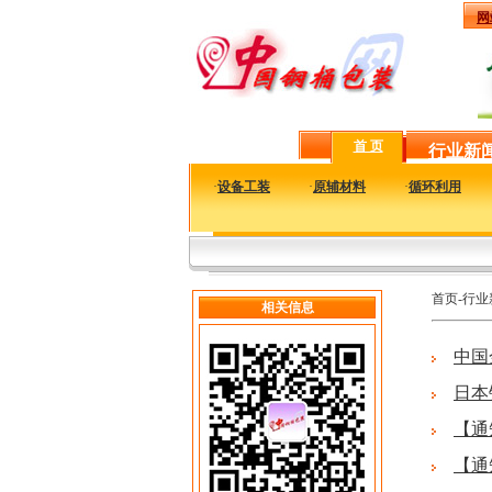
网
首 页
行业新
·
设备工装
·
原辅材料
·
循环利用
首页-行业
相关信息
中国
日本
【通
【通