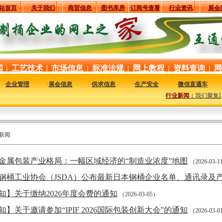
站首页
关于我们
商贸信息
图书库房
订阅号查看
行业资讯
展会
闻
|
工艺技术
|
市场信息
|
标准法规
|
网上教程
|
资料查询
|
网
·
企业管理
·
展会信息
·
供求信息
·
生产安全
·
微信直通车
行业新闻：
我们聚集国
新闻
金属包装产业格局：一幅区域经济的“制造业浓度”地图
（2026-03-
钢桶工业协会（JSDA）公布最新日本钢桶企业名单、通讯录及
知】关于缴纳2026年度会费的通知
（2026-03-05）
知】关于邀请参加“IPIF 2026国际包装创新大会”的通知
（2026-03-