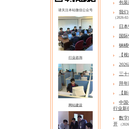
包装
请关注本站微信公众号
我们
（2026-02
日本
国际
钢桶
【视
行业咨询
20
三十
拜年
【新
中国
网站建设
行业新
数字
开
（2026