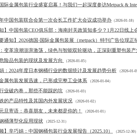
26国际金属包装行业盛宴启幕！与我们一起深度参访Metpack & Inte
）
26年中国包装联合会第一次会长工作扩大会议成功举办
（2026-01-18）
知】中国包装CEO俱乐部：海南封关政策知多少？1月22日线上
要通知】2026德国·国际金属包装展（metpack）特刊广告位现正
：变革浪潮澎湃激荡，绿色与智能双轮驱动，正深刻重塑包装产
危险品包装的现状及发展方向
（2026-01-05）
娟：2024年度日本钢桶行业的数据统计及发展趋势分析
（2026-01-
金属包装发展迅速，已形成完整工业体系
（2026-01-04）
行业破内卷，那些不能踩的坑
（2026-01-03）
铁的产品特性及其国内外发展状况
（2026-01-02）
26元旦寄语：恭喜朋友，未来都是你的！
（2026-01-01）
钢桶薄型化应用现状
（2025-12-31）
频】辛巧娟：中国钢桶包装行业发展报告（2025.10）
（2025-12-30