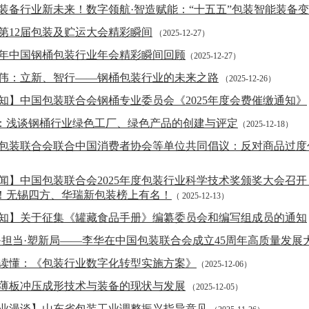
装备行业新未来！数字领航·智造赋能：“十五五”包装智能装备
第12届包装及贮运大会精彩瞬间
（2025-12-27）
25年中国钢桶包装行业年会精彩瞬间回顾
（2025-12-27）
伟：立新、智行——钢桶包装行业的未来之路
（2025-12-26）
知】中国包装联合会钢桶专业委员会《2025年度会费催缴通知》
：浅谈钢桶行业绿色工厂、绿色产品的创建与评定
（2025-12-18）
包装联合会联合中国消费者协会等单位共同倡议：反对商品过度
）
闻】中国包装联合会2025年度包装行业科学技术奖颁奖大会召开
！无锡四方、华瑞新包装榜上有名！
（ 2025-12-13）
知】关于征集《罐藏食品手册》编纂委员会和编写组成员的通知
·担当·塑新局——李华在中国包装联合会成立45周年高质量发展
读懂：《包装行业数字化转型实施方案》
（2025-12-06）
薄板冲压成形技术与装备的现状与发展
（2025-12-05）
业漫谈】山东省包装工业调整振兴指导意见