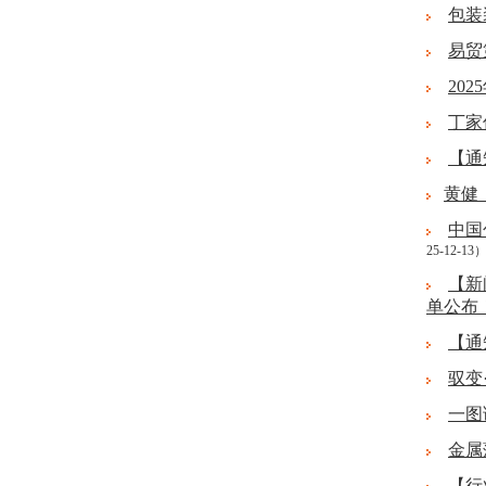
包装
易贸
20
丁家
【通
黄健
中国
25-12-13
【新
单公布
【通
驭变
一图
金属
【行