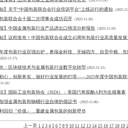
（2025-11-26）
知】关于“中国包装联合会行业培训平台”上线运行的通知
（2025-1
包装联合会十届二次理事会成功召开
（2025-11-26）
报】中国金属包装行业产品进出口情况分析报告
（2025-11-19）
知】议程发布！中国包装联合会成立45周年包装行业高质量发
24年度包装行业百强出炉，奥瑞金科技、无锡四方、自贡中粮、
2025-11-17)
光：区块链技术与金属包装行业数字化转型
(2025-11-15）
初心，创新务实，做好行业发展的灯塔——2025年度中国包装
-11-10）
沿】国际工业包装协会（ISDI）：美国已将双酚A列为生殖毒素
（
加强金属包装和钢桶行业自律的倡议书
（2025-11-06）
利回归『价值』，重建金属包装的创新壁垒
上一页
1
2
3
4
5
6
7
8
9
10
11
12
13
14
15
16
17
18
19