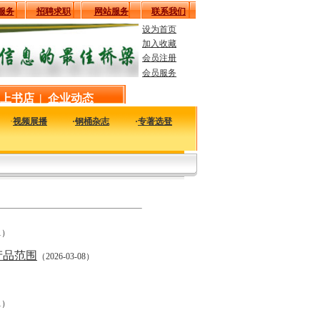
服务
招聘求职
网站服务
联系我们
设为首页
加入收藏
会员注册
会员服务
上书店
|
企业动态
·
视频展播
·
钢桶杂志
·
专著选登
内外钢桶包装行业相关的新闻资料，让您足不出户了解行业大事，掌握发展方向。
11）
产品范围
（2026-03-08）
01）