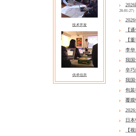
20
26-01-27
20
技术开发
【通
【重
李华
我国
辛巧
供求信息
我国
包装
覆膜
20
日本
【视