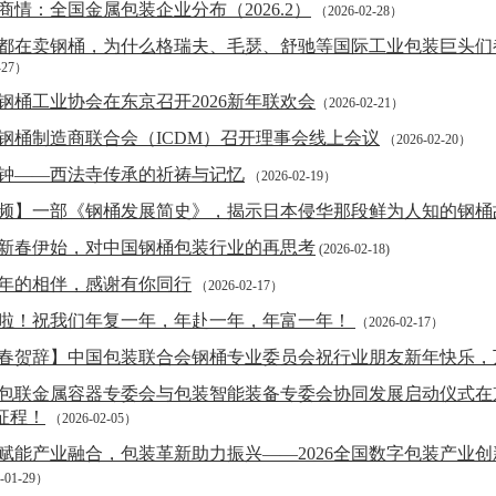
商情：全国金属包装企业分布（2026.2）
（2026-02-28）
都在卖钢桶，为什么格瑞夫、毛瑟、舒驰等国际工业包装巨头们
-27）
钢桶工业协会在东京召开2026新年联欢会
（2026-02-21）
钢桶制造商联合会（ICDM）召开理事会线上会议
（2026-02-20）
钟——西法寺传承的祈祷与记忆
（2026-02-19）
频】一部《钢桶发展简史》，揭示日本侵华那段鲜为人知的钢桶
26新春伊始，对中国钢桶包装行业的再思考
(2026-02-18)
年的相伴，感谢有你同行
（2026-02-17）
啦！祝我们年复一年，年赴一年，年富一年！
（2026-02-17）
春贺辞】中国包装联合会钢桶专业委员会祝行业朋友新年快乐，
包联金属容器专委会与包装智能装备专委会协同发展启动仪式在
征程！
（2026-02-05）
赋能产业融合，包装革新助力振兴——2026全国数字包装产业
-01-29）