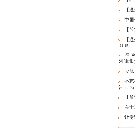
【通
中国
【简
【通
-11-19）
20
列仙班
(
段旭
不忘
告
（2025
【前
关于
让专