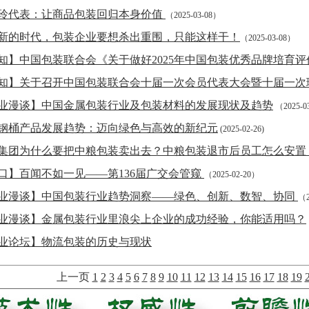
玲代表：让商品包装回归本身价值
（2025-03-08）
新的时代，包装企业要想杀出重围，只能这样干！
（2025-03-08）
知】中国包装联合会《关于做好2025年中国包装优秀品牌培育
知】关于召开中国包装联合会十届一次会员代表大会暨十届一次
业漫谈】中国金属包装行业及包装材料的发展现状及趋势
（2025-0
钢桶产品发展趋势：迈向绿色与高效的新纪元
(2025-02-26)
集团为什么要把中粮包装卖出去？中粮包装退市后员工怎么安置​
口】百闻不如一见——第136届广交会管窥
（2025-02-20）
业漫谈】中国包装行业趋势洞察——绿色、创新、数智、协同
（2
业漫谈】金属包装行业里浪尖上企业的成功经验，你能适用吗？
业论坛】物流包装的历史与现状
上一页
1
2
3
4
5
6
7
8
9
10
11
12
13
14
15
16
17
18
19