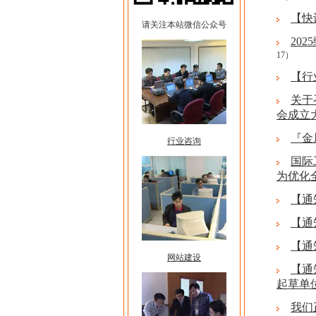
【快
请关注本站微信公众号
20
17）
【行
关于
会成立
『金
行业咨询
国际
为优化
【通
【通
【通
网站建设
【通
起草单
我们