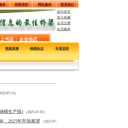
服务
招聘求职
网站服务
联系我们
设为首页
加入收藏
会员注册
会员服务
上书店
|
企业动态
·
视频展播
·
钢桶杂志
·
专著选登
内外钢桶包装行业相关的新闻资料，让您足不出户了解行业大事，掌握发展方向。
025-07-13）
钢桶生产线)
（2025-07-05）
，2025年市场展望
（2025-07-