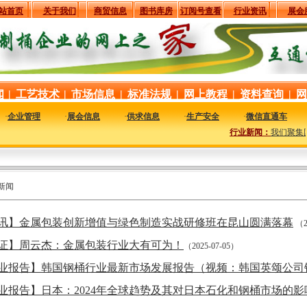
站首页
关于我们
商贸信息
图书库房
订阅号查看
行业资讯
展会
闻
|
工艺技术
|
市场信息
|
标准法规
|
网上教程
|
资料查询
|
网
·
企业管理
·
展会信息
·
供求信息
·
生产安全
·
微信直通车
行业新闻：
我们聚集国
新闻
讯】金属包装创新增值与绿色制造实战研修班在昆山圆满落幕
（2
证】周云杰：金属包装行业大有可为！
（2025-07-05）
业报告】韩国钢桶行业最新市场发展报告（视频：韩国英颂公司
业报告】日本：2024年全球趋势及其对日本石化和钢桶市场的影响