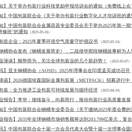
知】关于举办包装行业科技奖励申报培训会的通知（免费线上会
知】中国包装联合会《关于举办包装行业数字化人才培训班的通
知】中国包装联合会金属容器专业委员会关于举办2025年第一期
研修班”的通知
（2025-05-16）
制造企业：2025年夏季环境空气质量守护倡议书
（2025-05-14）
钢桶协会发布《钢桶发展简史》，二战侵华那段钢桶故事鲜为人
业漫谈】顺势而为，关注全球包装业的几个新趋势！
（2025-05-07）
讯】亚太钢桶协会（AOSD）2025年理事会在印度孟买成功召开
请函】2026德国埃森国际金属包装展（METPACK）招募进行中
包装：全力推进工业包装可持续发展与循环经济
（2025-04-19）
业报告】李华：接续奋斗，向新而行，推动包装行业高质量发展
知】中国包装联合会钢桶专业委员会《关于缴纳2025年度会费的
业报告】2035年全球钢桶市场销售额将达到203.799亿美元，复合
讯】中国包装联合会十届一次会员代表大会暨十届一次理事会圆