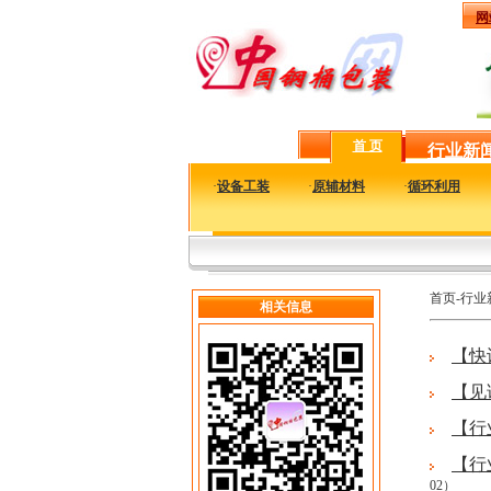
网
首 页
行业新
·
设备工装
·
原辅材料
·
循环利用
首页-行业
相关信息
【快
【见
【行
【行
02）