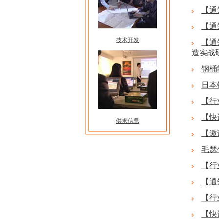
【通
【通
技术开发
【通
造实战
钢桶
日本
【行
【快
供求信息
【邀
毛瑟
【行
【通
【行
【快