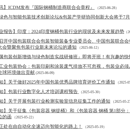
讯】ICDM发布『国际钢桶制造商联合会章程』
（2025-06-28）
25绿色与智能包装技术创新论坛&包装产学研协同创新大会将于7月2
业报告】印度：2024印度钢桶包装行业的现状及未来发展趋势
（20
召开中国包装联合会包装智能装备专业委员会、中国包装联合会
大会暨聚焦包装行业新未来论坛的通知
（2025-06-12）
属包装创新增值与绿色制造实战研修班』即将开班！有兴趣的快
工业包装协会：包装印刷和涂装废气排放不可忽视，包装业必须
全球环境做出贡献
(2025-06-09)
知】关于做好2025年中国包装优秀品牌培育评价工作通知
（2025-0
知】包装行业数字化人才培训课程预告
（2025-05-30）
知】关于开展包装行业检测实验室信息征集工作的通知
（2025-05-
知】关于征集《包装容器 钢提桶》和《包装容器 钢桶 第1部分
位的函
（2025-05-22）
正处在由自动化全速迈向智能化的路上！
（2025-05-19）