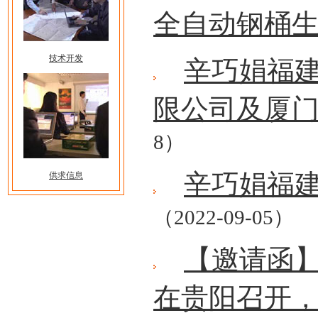
全自动钢桶
技术开发
辛巧娟福
限公司及厦
8）
辛巧娟福
供求信息
（2022-09-05）
【邀请函
在贵阳召开