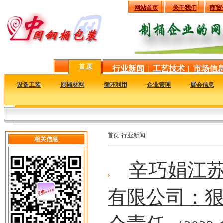
网站首页
关于我们
商贸
首 页
行业新闻
|
工艺技术
|
市场信
·
设备工装
·
原辅材料
·
循环利用
·
企业管理
·
展会信息
首页-行业新闻
相关信息
辛巧娟江
有限公司：