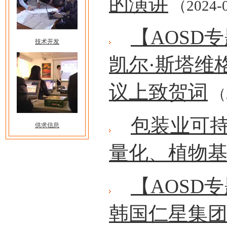
的演讲
（2024-
【AOSD
技术开发
凯尔·斯塔维
议上致贺词
（2
包装业可
供求信息
量化、植物
【AOSD
韩国仁星集团