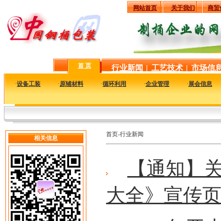
网站首页
关于我们
商贸
首 页
行业新闻
|
工艺技术
|
市场信
·
设备工装
·
原辅材料
·
循环利用
·
企业管理
·
展会信息
首页-行业新闻
相关信息
【通知】
大全》宣传