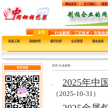
网站首页
关于我们
商贸
首 页
行业新闻
|
工艺技术
|
市场信
·
设备工装
·
原辅材料
·
循环利用
·
企业管理
·
展会信息
首页-行业新闻
相关信息
2025年
（2025-10-31）
2025金