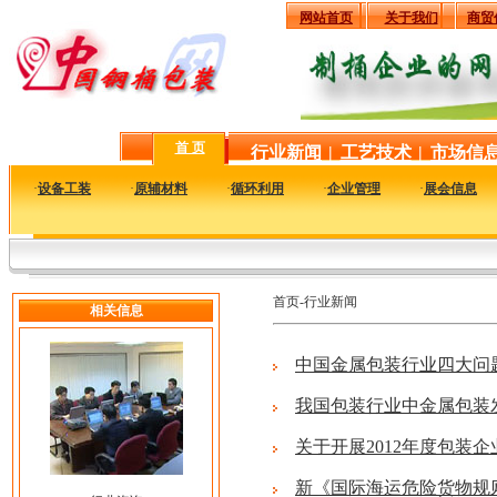
网站首页
关于我们
商贸
首 页
行业新闻
|
工艺技术
|
市场信
·
设备工装
·
原辅材料
·
循环利用
·
企业管理
·
展会信息
首页-行业新闻
相关信息
中国金属包装行业四大问
我国包装行业中金属包装
关于开展2012年度包装
新《国际海运危险货物规