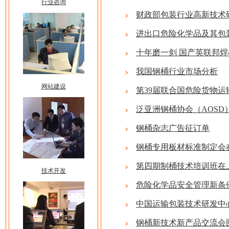
行业咨询
财政部包装行业高新技术
进出口危险化学品及其包
十年磨一剑 国产英联邦
我国钢桶行业市场分析
网站建设
第39届联合国危险货物
泛亚洲钢桶协会（AOSD
钢桶杂志广告征订单
钢桶专用板材标准制定会
第四期制桶技术培训班在
技术开发
危险化学品安全管理新条
中国运输包装技术研发中
钢桶新技术新产品交流会