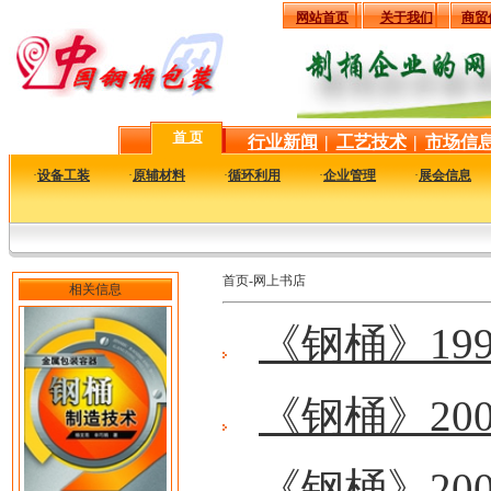
网站首页
关于我们
商贸
首 页
行业新闻
|
工艺技术
|
市场信
·
设备工装
·
原辅材料
·
循环利用
·
企业管理
·
展会信息
首页-网上书店
相关信息
《钢桶》19
《钢桶》20
《钢桶》20