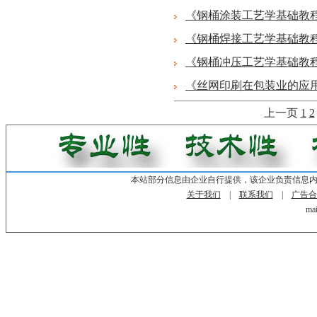
《钢桶涂装工艺学基础教
《钢桶焊接工艺学基础教
《钢桶冲压工艺学基础教
《丝网印刷在包装业的应
上一页
1
2
本站部分信息由企业自行提供，该企业负责信息
关于我们
|
联系我们
|
广告合
mai